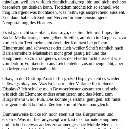
mittelgut, weil ich wirklich ziemlich aufgeregt bin und nicht mehr so
besonders gut denken kann. Trotzdem möchte ich so schnell wie
möglich irgendwas hochladen, was halbwegs ansprechend aussieht.
Erst dann habe ich Zeit und Nerven für eine feinsinnigere
Neugestaltung des Headers.
Es ist gar nicht so einfach, das Logo, das Suchfeld mit Lupe, die
Social Media Icons, einen gelben Streifen, auf dem im Gegensatz zu
vorher kein Text mehr steht (weil der Kontrast bei gelbem
Hintergrund und schwarzer oder auch weißer Schrift nämlich nach
Barrierefreiheits-Maßstäben nicht groß genug ist) und das
Hauptmenü so zu arrangieren, dass der Header nicht aussieht wie
von Doktor Frankenstein aus Leichenteilen zusammengenäht, aber
ich kriege es einigermaßen hin.
Okay, in der Desktop-Ansicht für große Displays sieht es wieder
halbwegs okay aus. Was ist jetzt mit der Variante für kleinere
Displays? Ich schiebe mein Browserfenster zusammen und sehe,
wie sich die Elemente anders arrangieren und das Menü zum
Burgermenü wird. Puh. Das könnte ja erstmal genügen. Ich muss
dringend aufs Klo und außerdem kommt Picnicman gleich.
Dummerweise klicke ich noch eben auf das Burgermenü und
erstarre: Was mir hier angezeigt wird, ist das normale Hauptmenü
und nicht das etwas anders zusammengesetzte Mobile Menu – das