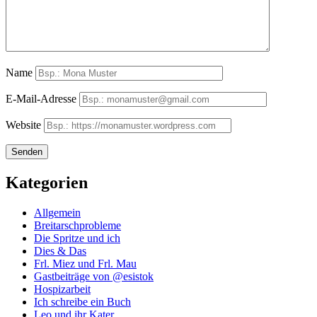
Name
E-Mail-Adresse
Website
Kategorien
Allgemein
Breitarschprobleme
Die Spritze und ich
Dies & Das
Frl. Miez und Frl. Mau
Gastbeiträge von @esistok
Hospizarbeit
Ich schreibe ein Buch
Leo und ihr Kater