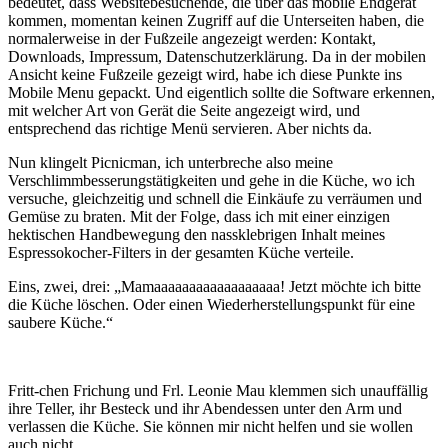
bedeutet, dass Websitebesuchende, die über das mobile Endgerät
kommen, momentan keinen Zugriff auf die Unterseiten haben, die
normalerweise in der Fußzeile angezeigt werden: Kontakt,
Downloads, Impressum, Datenschutzerklärung. Da in der mobilen
Ansicht keine Fußzeile gezeigt wird, habe ich diese Punkte ins
Mobile Menu gepackt. Und eigentlich sollte die Software erkennen,
mit welcher Art von Gerät die Seite angezeigt wird, und
entsprechend das richtige Menü servieren. Aber nichts da.
Nun klingelt Picnicman, ich unterbreche also meine
Verschlimmbesserungstätigkeiten und gehe in die Küche, wo ich
versuche, gleichzeitig und schnell die Einkäufe zu verräumen und
Gemüse zu braten. Mit der Folge, dass ich mit einer einzigen
hektischen Handbewegung den nassklebrigen Inhalt meines
Espressokocher-Filters in der gesamten Küche verteile.
Eins, zwei, drei: „Mamaaaaaaaaaaaaaaaaaa! Jetzt möchte ich bitte
die Küche löschen. Oder einen Wiederherstellungspunkt für eine
saubere Küche.“
Fritt-chen Frichung und Frl. Leonie Mau klemmen sich unauffällig
ihre Teller, ihr Besteck und ihr Abendessen unter den Arm und
verlassen die Küche. Sie können mir nicht helfen und sie wollen
auch nicht.