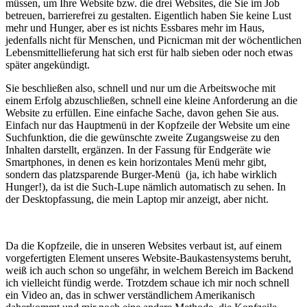
müssen, um Ihre Website bzw. die drei Websites, die Sie im Job
betreuen, barrierefrei zu gestalten. Eigentlich haben Sie keine Lust
mehr und Hunger, aber es ist nichts Essbares mehr im Haus,
jedenfalls nicht für Menschen, und Picnicman mit der wöchentlichen
Lebensmittellieferung hat sich erst für halb sieben oder noch etwas
später angekündigt.
Sie beschließen also, schnell und nur um die Arbeitswoche mit
einem Erfolg abzuschließen, schnell eine kleine Anforderung an die
Website zu erfüllen. Eine einfache Sache, davon gehen Sie aus.
Einfach nur das Hauptmenü in der Kopfzeile der Website um eine
Suchfunktion, die die gewünschte zweite Zugangsweise zu den
Inhalten darstellt, ergänzen. In der Fassung für Endgeräte wie
Smartphones, in denen es kein horizontales Menü mehr gibt,
sondern das platzsparende Burger-Menü (ja, ich habe wirklich
Hunger!), da ist die Such-Lupe nämlich automatisch zu sehen. In
der Desktopfassung, die mein Laptop mir anzeigt, aber nicht.
Da die Kopfzeile, die in unseren Websites verbaut ist, auf einem
vorgefertigten Element unseres Website-Baukastensystems beruht,
weiß ich auch schon so ungefähr, in welchem Bereich im Backend
ich vielleicht fündig werde. Trotzdem schaue ich mir noch schnell
ein Video an, das in schwer verständlichem Amerikanisch