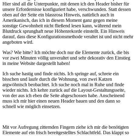
Hier sind all die Unterpunkte, mit denen ich den Header bisher für
unsere Erfordernisse konfiguriert habe, verschwunden. Statt dessen
oben auf der Seite ein blassrosa Hinweis, natürlich auch in
Amerikanisch, das ich in diesem Moment ganz gegen meine
sonstige Gewohnheit nicht fließend lesen kann, während mein
Blutdruck sprunghaft neue Höhenrekorde einstellt. Ein Hinweis
darauf, dass diese Konfigurationsmethode veraltet ist und nicht mehr
angeboten wird.
Was? Wie bitte? Ich möchte doch nur die Elemente zurück, die bis
vor zwei Minuten völlig unveraltet und sehr dekorativ den Einstieg
in meine Website dargestellt haben!
Ich suche hastig und finde nichts. Ich springe auf, schreie ein
bisschen und laufe durch die Wohnung, von zwei Katzen
argwöhnisch beobachtet. Ich suche noch mal in Ruhe und finde
wieder nichts. Ich kehre zurück auf die Layout-Gestaltungsseite,
von der aus ich eben die Seite abgeschossen habe. Anscheinend
muss ich mir hier einen neuen Header bauen und den dann so
schnell wie möglich einsetzen.
Mit vor Aufregung zitternden Fingern ziehe ich mir die benötigten
Elemente auf ein frisch bereitgestelltes Schlachtfeld. Das klappt so