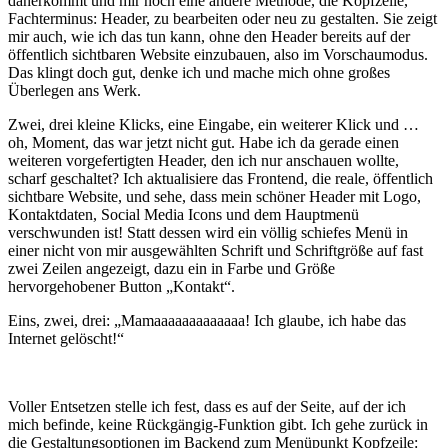
daherkommt und mir noch eine andere Methode, die Kopfzeile,
Fachterminus: Header, zu bearbeiten oder neu zu gestalten. Sie zeigt
mir auch, wie ich das tun kann, ohne den Header bereits auf der
öffentlich sichtbaren Website einzubauen, also im Vorschaumodus.
Das klingt doch gut, denke ich und mache mich ohne großes
Überlegen ans Werk.
Zwei, drei kleine Klicks, eine Eingabe, ein weiterer Klick und …
oh, Moment, das war jetzt nicht gut. Habe ich da gerade einen
weiteren vorgefertigten Header, den ich nur anschauen wollte,
scharf geschaltet? Ich aktualisiere das Frontend, die reale, öffentlich
sichtbare Website, und sehe, dass mein schöner Header mit Logo,
Kontaktdaten, Social Media Icons und dem Hauptmenü
verschwunden ist! Statt dessen wird ein völlig schiefes Menü in
einer nicht von mir ausgewählten Schrift und Schriftgröße auf fast
zwei Zeilen angezeigt, dazu ein in Farbe und Größe
hervorgehobener Button „Kontakt“.
Eins, zwei, drei: „Mamaaaaaaaaaaaaa! Ich glaube, ich habe das
Internet gelöscht!“
Voller Entsetzen stelle ich fest, dass es auf der Seite, auf der ich
mich befinde, keine Rückgängig-Funktion gibt. Ich gehe zurück in
die Gestaltungsoptionen im Backend zum Menüpunkt Kopfzeile: