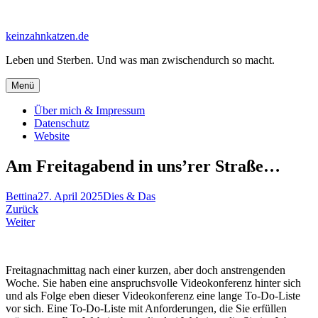
Zum
Inhalt
keinzahnkatzen.de
springen
Leben und Sterben. Und was man zwischendurch so macht.
Menü
Über mich & Impressum
Datenschutz
Website
Am Freitagabend in uns’rer Straße…
Bettina
27. April 2025
Dies & Das
Beitragsnavigation
Zurück
Weiter
Freitagnachmittag nach einer kurzen, aber doch anstrengenden
Woche. Sie haben eine anspruchsvolle Videokonferenz hinter sich
und als Folge eben dieser Videokonferenz eine lange To-Do-Liste
vor sich. Eine To-Do-Liste mit Anforderungen, die Sie erfüllen