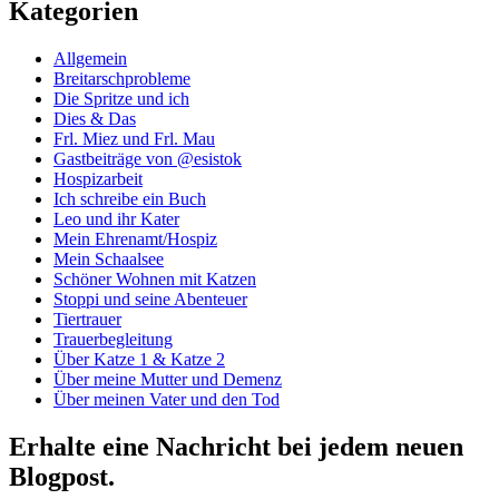
Kategorien
Allgemein
Breitarschprobleme
Die Spritze und ich
Dies & Das
Frl. Miez und Frl. Mau
Gastbeiträge von @esistok
Hospizarbeit
Ich schreibe ein Buch
Leo und ihr Kater
Mein Ehrenamt/Hospiz
Mein Schaalsee
Schöner Wohnen mit Katzen
Stoppi und seine Abenteuer
Tiertrauer
Trauerbegleitung
Über Katze 1 & Katze 2
Über meine Mutter und Demenz
Über meinen Vater und den Tod
Erhalte eine Nachricht bei jedem neuen
Blogpost.