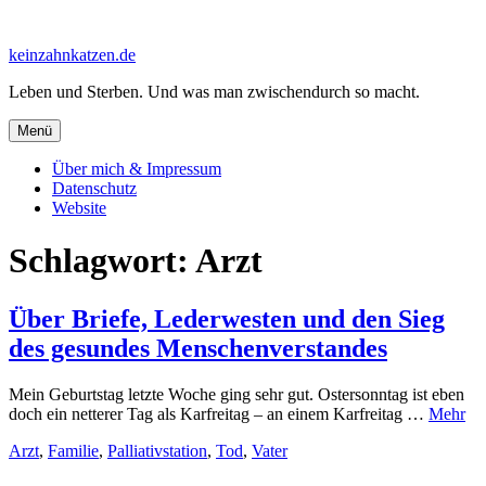
Zum
Inhalt
keinzahnkatzen.de
springen
Leben und Sterben. Und was man zwischendurch so macht.
Menü
Über mich & Impressum
Datenschutz
Website
Schlagwort:
Arzt
Über Briefe, Lederwesten und den Sieg
des gesundes Menschenverstandes
Mein Geburtstag letzte Woche ging sehr gut. Ostersonntag ist eben
doch ein netterer Tag als Karfreitag – an einem Karfreitag …
Mehr
Arzt
,
Familie
,
Palliativstation
,
Tod
,
Vater