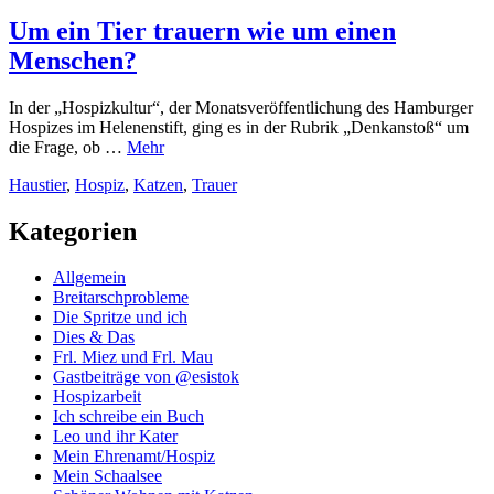
Um ein Tier trauern wie um einen
Menschen?
In der „Hospizkultur“, der Monatsveröffentlichung des Hamburger
Hospizes im Helenenstift, ging es in der Rubrik „Denkanstoß“ um
die Frage, ob …
Mehr
Haustier
,
Hospiz
,
Katzen
,
Trauer
Kategorien
Allgemein
Breitarschprobleme
Die Spritze und ich
Dies & Das
Frl. Miez und Frl. Mau
Gastbeiträge von @esistok
Hospizarbeit
Ich schreibe ein Buch
Leo und ihr Kater
Mein Ehrenamt/Hospiz
Mein Schaalsee