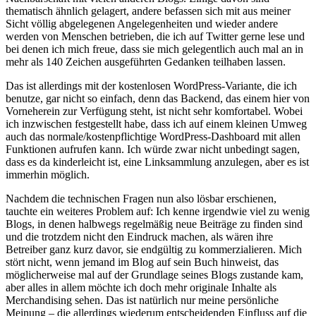
thematisch ähnlich gelagert, andere befassen sich mit aus meiner
Sicht völlig abgelegenen Angelegenheiten und wieder andere
werden von Menschen betrieben, die ich auf Twitter gerne lese und
bei denen ich mich freue, dass sie mich gelegentlich auch mal an in
mehr als 140 Zeichen ausgeführten Gedanken teilhaben lassen.
Das ist allerdings mit der kostenlosen WordPress-Variante, die ich
benutze, gar nicht so einfach, denn das Backend, das einem hier von
Vorneherein zur Verfügung steht, ist nicht sehr komfortabel. Wobei
ich inzwischen festgestellt habe, dass ich auf einem kleinen Umweg
auch das normale/kostenpflichtige WordPress-Dashboard mit allen
Funktionen aufrufen kann. Ich würde zwar nicht unbedingt sagen,
dass es da kinderleicht ist, eine Linksammlung anzulegen, aber es ist
immerhin möglich.
Nachdem die technischen Fragen nun also lösbar erschienen,
tauchte ein weiteres Problem auf: Ich kenne irgendwie viel zu wenig
Blogs, in denen halbwegs regelmäßig neue Beiträge zu finden sind
und die trotzdem nicht den Eindruck machen, als wären ihre
Betreiber ganz kurz davor, sie endgültig zu kommerzialieren. Mich
stört nicht, wenn jemand im Blog auf sein Buch hinweist, das
möglicherweise mal auf der Grundlage seines Blogs zustande kam,
aber alles in allem möchte ich doch mehr originale Inhalte als
Merchandising sehen. Das ist natürlich nur meine persönliche
Meinung – die allerdings wiederum entscheidenden Einfluss auf die