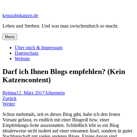
Zum
Inhalt
keinzahnkatzen.de
springen
Leben und Sterben. Und was man zwischendurch so macht.
Menü
Über mich & Impressum
Datenschutz
Website
Darf ich Ihnen Blogs empfehlen? (Kein
Katzencontent)
Bettina
12. März 2017
Allgemein
Beitragsnavigation
Zurück
Weiter
Schon mehrmals, seit es dieses Blog gibt, habe ich den festen
Vorsatz gefasst, es endlich mit einer Blogroll bzw. einer
Empfehlungs-Seite auszustatten. Schließlich lebt so ein Blog
idealerweise nicht isoliert auf einer einsamen Insel, sondern in guter
Nachbarschaft mit vielen anderen Blogs. Einige davon sind