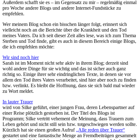
Außerdem schafft sie es – im Gegensatz zu mir – regelmäßig einmal
pro Woche andere Blogs und andere Internet-Fundstücke zu
empfehlen.
Wer meinem Blog schon ein bisschen länger folgt, erinnert sich
vielleicht noch an die Berichte über die Krankheit und den Tod
meines Vaters. Da ich seit dieser Zeit alles lese, was ich zum Thema
Sterben und Tod finde, gibt es auch in diesem Bereich einige Blogs,
die ich empfehlen möchte:
Wir sind noch hier
Sarah ist im Moment nicht sehr aktiv in ihrem Blog; derzeit sind
wohl andere Dinge für sie wichtig und das ist sicher auch ganz
richtig so. Einige ihrer sehr eindringlichen Texte, in denen sie vor
allem den Tod ihres Vaters verarbeitet, sind hier aber noch zu finden
bzw. verlinkt. Es bleibt die Hoffnung, dass sie sich bald mal wieder
zu Wort meldet.
In lauter Trauer
wird von Silke geführt, einer jungen Frau, deren Lebenspartner auf
einer Reise plötzlich gestorben ist. Der Titel des Blogs ist
Programm; Silke vertritt vehement die Meinung, dass Trauern zum
Leben gehört und nicht still sein bzw. totgeschwiegen werden sollte.
Kürzlich hat sie einen großen Aufruf
„Alle reden über Trauer“
gestartet und eine fantastische Menge an Fremdbeiträgen gesammelt