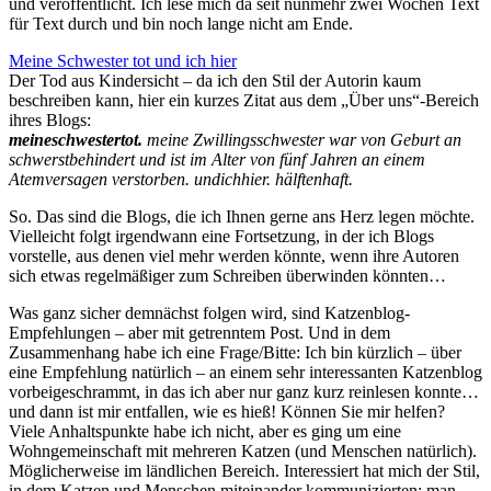
und veröffentlicht. Ich lese mich da seit nunmehr zwei Wochen Text
für Text durch und bin noch lange nicht am Ende.
Meine Schwester tot und ich hier
Der Tod aus Kindersicht – da ich den Stil der Autorin kaum
beschreiben kann, hier ein kurzes Zitat aus dem „Über uns“-Bereich
ihres Blogs:
meineschwestertot.
meine Zwillingsschwester war von Geburt an
schwerstbehindert und ist im Alter von fünf Jahren an einem
Atemversagen verstorben. undichhier. hälftenhaft.
So. Das sind die Blogs, die ich Ihnen gerne ans Herz legen möchte.
Vielleicht folgt irgendwann eine Fortsetzung, in der ich Blogs
vorstelle, aus denen viel mehr werden könnte, wenn ihre Autoren
sich etwas regelmäßiger zum Schreiben überwinden könnten…
Was ganz sicher demnächst folgen wird, sind Katzenblog-
Empfehlungen – aber mit getrenntem Post. Und in dem
Zusammenhang habe ich eine Frage/Bitte: Ich bin kürzlich – über
eine Empfehlung natürlich – an einem sehr interessanten Katzenblog
vorbeigeschrammt, in das ich aber nur ganz kurz reinlesen konnte…
und dann ist mir entfallen, wie es hieß! Können Sie mir helfen?
Viele Anhaltspunkte habe ich nicht, aber es ging um eine
Wohngemeinschaft mit mehreren Katzen (und Menschen natürlich).
Möglicherweise im ländlichen Bereich. Interessiert hat mich der Stil,
in dem Katzen und Menschen miteinander kommunizierten; man