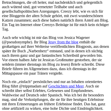
Betrachtungen, die oft heiter, mal nachdenklich und gelegentlich
auch wütend sind, gut vernetzter Teilhabe und auch
gesellschaftspolitischen Anregungen. Creezy lebt, wie es sich für
eine Bloggerin der alten Schule gehört, mit zwei wunderschönen
Katzen zusammen; auch diese haben natürlich ihren Anteil am Blog.
Ein Tag im Internet ohne Creezys Beiträge ist für mich kein richtiger
Tag.
Auch sehr wichtig ist mir das Blog von Jessica Wagener
(@pseudonymphe). Ihr Blog
Jessy from the blog
enthält die
großartigen auf ihrer Weltreise veröffentlichten Blogposts, aus denen
später ihr Buch „Narbenherz“ entstand, und in denen ich süchtig
nach ihrem ganz und gar fantastischen Schreibstil geworden bin.
Vor einem halben Jahr ist Jessicas Großmutter gestorben, der sie
seitdem (immer dienstags im Blog zu lesen) Briefe schreibt. Diese
Briefe führen im Allgemeinen dazu, dass ich dienstags in der
Mittagspause ein paar Tränen vergieße.
Noch ein „einfach“ persönliches und nur an Inhalten orientiertes
Blog führt @trippmadam auf
Geschichten und Meer
. Auch sie
schreibt über selbst Erlebtes, Gelesenes und Empfundenes.
Wahlweise auf Deutsch oder Spanisch. Was ich bei ihr besonders
mag, sind die Verknüpfungen, die sie für ihre heutigen Erlebnisse
mit ihren Erinnerungen an frühere Erlebnisse findet. Das hat, ganz
ohne artifiziell zu wirken, eine hohe Dichte und Eindringlichkeit.