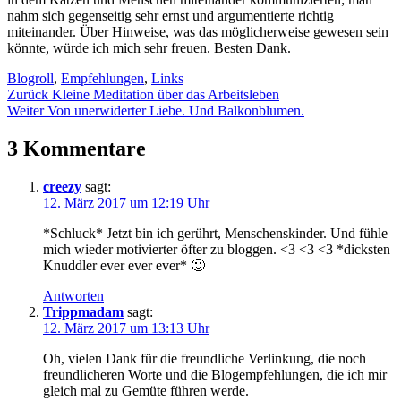
nahm sich gegenseitig sehr ernst und argumentierte richtig
miteinander. Über Hinweise, was das möglicherweise gewesen sein
könnte, würde ich mich sehr freuen. Besten Dank.
Blogroll
,
Empfehlungen
,
Links
Beitragsnavigation
Zurück
Kleine Meditation über das Arbeitsleben
Weiter
Von unerwiderter Liebe. Und Balkonblumen.
3 Kommentare
creezy
sagt:
12. März 2017 um 12:19 Uhr
*Schluck* Jetzt bin ich gerührt, Menschenskinder. Und fühle
mich wieder motivierter öfter zu bloggen. <3 <3 <3 *dicksten
Knuddler ever ever ever* 🙂
Antworten
Trippmadam
sagt:
12. März 2017 um 13:13 Uhr
Oh, vielen Dank für die freundliche Verlinkung, die noch
freundlicheren Worte und die Blogempfehlungen, die ich mir
gleich mal zu Gemüte führen werde.