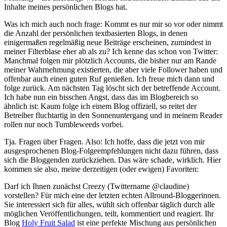
Inhalte meines persönlichen Blogs hat.
Was ich mich auch noch frage: Kommt es nur mir so vor oder nimmt
die Anzahl der persönlichen textbasierten Blogs, in denen
einigermaßen regelmäßig neue Beiträge erscheinen, zumindest in
meiner Filterblase eher ab als zu? Ich kenne das schon von Twitter:
Manchmal folgen mir plötzlich Accounts, die bisher nur am Rande
meiner Wahrnehmung existierten, die aber viele Follower haben und
offenbar auch einen guten Ruf genießen. Ich freue mich dann und
folge zurück. Am nächsten Tag löscht sich der betreffende Account.
Ich habe nun ein bisschen Angst, dass das im Blogbereich so
ähnlich ist: Kaum folge ich einem Blog offiziell, so reitet der
Betreiber fluchtartig in den Sonnenuntergang und in meinem Reader
rollen nur noch Tumbleweeds vorbei.
Tja. Fragen über Fragen. Also: Ich hoffe, dass die jetzt von mir
ausgesprochenen Blog-Folgeempfehlungen nicht dazu führen, dass
sich die Bloggenden zurückziehen. Das wäre schade, wirklich. Hier
kommen sie also, meine derzeitigen (oder ewigen) Favoriten:
Darf ich Ihnen zunächst Creezy (Twittername @claudine)
vorstellen? Für mich eine der letzten echten Allround-Bloggerinnen.
Sie interessiert sich für alles, wühlt sich offenbar täglich durch alle
möglichen Veröffentlichungen, teilt, kommentiert und reagiert. Ihr
Blog
Holy Fruit Salad
ist eine perfekte Mischung aus persönlichen