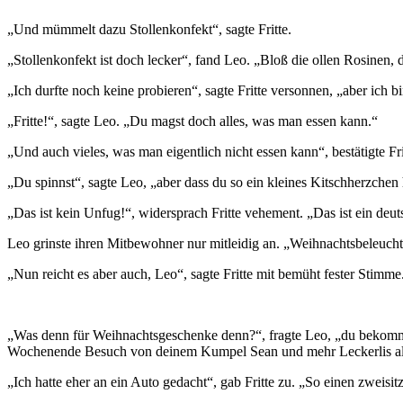
„Und mümmelt dazu Stollenkonfekt“, sagte Fritte.
„Stollenkonfekt ist doch lecker“, fand Leo. „Bloß die ollen Rosinen,
„Ich durfte noch keine probieren“, sagte Fritte versonnen, „aber ich bi
„Fritte!“, sagte Leo. „Du magst doch alles, was man essen kann.“
„Und auch vieles, was man eigentlich nicht essen kann“, bestätigte F
„Du spinnst“, sagte Leo, „aber dass du so ein kleines Kitschherzchen
„Das ist kein Unfug!“, widersprach Fritte vehement. „Das ist ein de
Leo grinste ihren Mitbewohner nur mitleidig an. „Weihnachtsbeleuc
„Nun reicht es aber auch, Leo“, sagte Fritte mit bemüht fester Stim
„Was denn für Weihnachtsgeschenke denn?“, fragte Leo, „du bekommst
Wochenende Besuch von deinem Kumpel Sean und mehr Leckerlis als gu
„Ich hatte eher an ein Auto gedacht“, gab Fritte zu. „So einen zweis