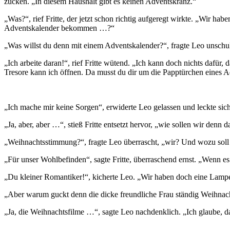
zucken. „In diesem Haushalt gibt es keinen Adventskranz.“
„Was?“, rief Fritte, der jetzt schon richtig aufgeregt wirkte. „Wir 
Adventskalender bekommen …?“
„Was willst du denn mit einem Adventskalender?“, fragte Leo unsch
„Ich arbeite daran!“, rief Fritte wütend. „Ich kann doch nichts dafür
Tresore kann ich öffnen. Da musst du dir um die Papptürchen eines 
„Ich mache mir keine Sorgen“, erwiderte Leo gelassen und leckte sich
„Ja, aber, aber …“, stieß Fritte entsetzt hervor, „wie sollen wir d
„Weihnachtsstimmung?“, fragte Leo überrascht, „wir? Und wozu soll 
„Für unser Wohlbefinden“, sagte Fritte, überraschend ernst. „Wenn es
„Du kleiner Romantiker!“, kicherte Leo. „Wir haben doch eine Lamp
„Aber warum guckt denn die dicke freundliche Frau ständig Weihnacht
„Ja, die Weihnachtsfilme …“, sagte Leo nachdenklich. „Ich glaube, das