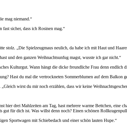
 die mag niemand.“
n fast sicher, dass ich Rosinen mag.“
ritte stolz. „Die Spielzeugmaus neulich, da habe ich mit Haut und Haare
 hast und den ganzen Weihnachtsunfug magst, wusste ich gar nicht.“
utsches Kulturgut. Wann hängt die dicke freundliche Frau denn endlich
htung? Hast du mal die vertrockneten Sommerblumen auf dem Balkon ge
me. „Gleich wirst du mir noch erzählen, dass wir keine Weihnachtsges
 hier drei Mahlzeiten am Tag, hast mehrere warme Bettchen, eine cha
t für dich ist. Was willst denn noch? Einen schönen Rollkragenpullo
itzigen Sportwagen mit Schiebedach und einer schön lauten Hupe.“