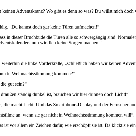
haben keinen Adventskranz? Wo gibt es denn so was? Du willst mich doch
uldig. „Du kannst doch gar keine Türen aufmachen!“
, dass in dieser Bruchbude die Türen alle so schwergängig sind. Normale
Adventskalenders nun wirklich keine Sorgen machen.“
 weiterhin die linke Vorderkralle, „schließlich haben wir keinen Adven
enn dann in Weihnachtsstimmung kommen?“
die gut sein?“
 draußen ständig dunkel ist, brauchen wir hier drinnen doch Licht!“
e, die macht Licht. Und das Smartphone-Display und der Fernseher auc
sfilme an, wenn sie gar nicht in Weihnachtsstimmung kommen will“, fra
 ist vor allem ein Zeichen dafür, wie erschöpft sie ist. Da klickt sie 