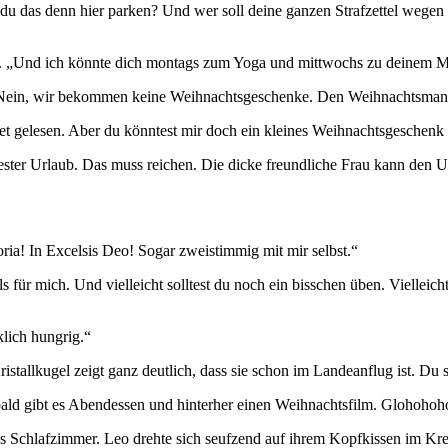
 du das denn hier parken? Und wer soll deine ganzen Strafzettel wege
g. „Und ich könnte dich montags zum Yoga und mittwochs zu deinem 
. „Nein, wir bekommen keine Weihnachtsgeschenke. Den Weihnachtsmann 
net gelesen. Aber du könntest mir doch ein kleines Weihnachtsgeschenk 
ester Urlaub. Das muss reichen. Die dicke freundliche Frau kann den 
ria! In Excelsis Deo! Sogar zweistimmig mit mir selbst.“
ls für mich. Und vielleicht solltest du noch ein bisschen üben. Viell
klich hungrig.“
ristallkugel zeigt ganz deutlich, dass sie schon im Landeanflug ist. Du
bald gibt es Abendessen und hinterher einen Weihnachtsfilm. Glohohoho
das Schlafzimmer. Leo drehte sich seufzend auf ihrem Kopfkissen im Kr