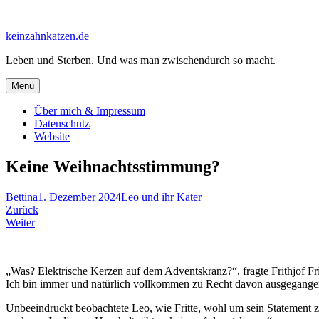
Zum
Inhalt
keinzahnkatzen.de
springen
Leben und Sterben. Und was man zwischendurch so macht.
Menü
Über mich & Impressum
Datenschutz
Website
Keine Weihnachtsstimmung?
Bettina
1. Dezember 2024
Leo und ihr Kater
Beitragsnavigation
Zurück
Weiter
„Was? Elektrische Kerzen auf dem Adventskranz?“, fragte Frithjof Fr
Ich bin immer und natürlich vollkommen zu Recht davon ausgegangen,
Unbeeindruckt beobachtete Leo, wie Fritte, wohl um sein Statement zu