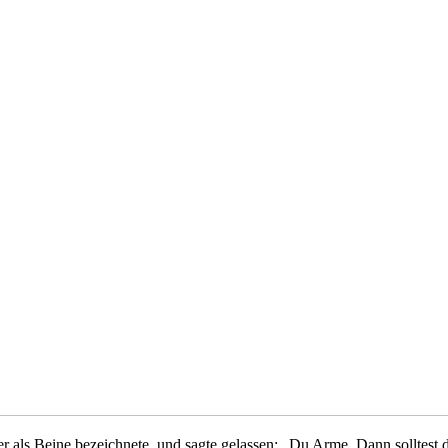
ter als Beine bezeichnete, und sagte gelassen: „Du Arme. Dann solltes