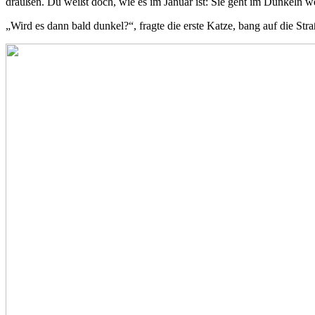
draußen. Du weißt doch, wie es im Januar ist: Sie geht im Dunkeln
„Wird es dann bald dunkel?“, fragte die erste Katze, bang auf die 