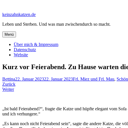
Zum
Inhalt
keinzahnkatzen.de
springen
Leben und Sterben. Und was man zwischendurch so macht.
Menü
Über mich & Impressum
Datenschutz
Website
Kurz vor Feierabend. Zu Hause warten di
Bettina
22. Januar 2023
22. Januar 2023
Frl. Miez und Frl. Mau
,
Schön
Beitragsnavigation
Zurück
Weiter
„Ist bald Feierabend?“, fragte die Katze und hüpfte elegant vom Sofa
und ich verhungere.“
„Es kann noch nicht Feierabend sein“, sagte die andere Katze, die völ