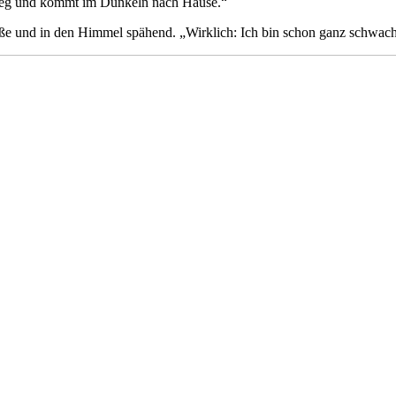
 weg und kommt im Dunkeln nach Hause.“
Straße und in den Himmel spähend. „Wirklich: Ich bin schon ganz schw