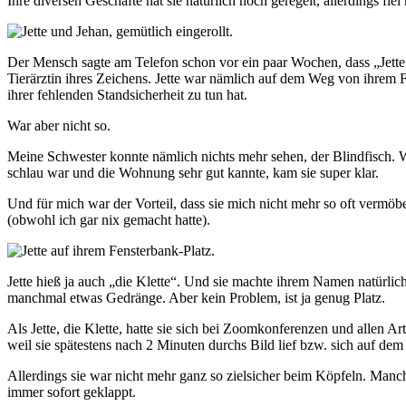
Ihre diversen Geschäfte hat sie natürlich noch geregelt, allerdings fi
Der Mensch sagte am Telefon schon vor ein paar Wochen, dass „Jette ab
Tierärztin ihres Zeichens. Jette war nämlich auf dem Weg von ihrem 
ihrer fehlenden Standsicherheit zu tun hat.
War aber nicht so.
Meine Schwester konnte nämlich nichts mehr sehen, der Blindfisch. Wa
schlau war und die Wohnung sehr gut kannte, kam sie super klar.
Und für mich war der Vorteil, dass sie mich nicht mehr so oft vermöbe
(obwohl ich gar nix gemacht hatte).
Jette hieß ja auch „die Klette“. Und sie machte ihrem Namen natürlic
manchmal etwas Gedränge. Aber kein Problem, ist ja genug Platz.
Als Jette, die Klette, hatte sie sich bei Zoomkonferenzen und allen 
weil sie spätestens nach 2 Minuten durchs Bild lief bzw. sich auf dem S
Allerdings sie war nicht mehr ganz so zielsicher beim Köpfeln. Man
immer sofort geklappt.