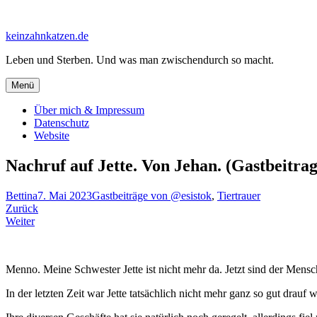
Zum
Inhalt
keinzahnkatzen.de
springen
Leben und Sterben. Und was man zwischendurch so macht.
Menü
Über mich & Impressum
Datenschutz
Website
Nachruf auf Jette. Von Jehan. (Gastbeitra
Bettina
7. Mai 2023
Gastbeiträge von @esistok
,
Tiertrauer
Beitragsnavigation
Zurück
Weiter
Menno. Meine Schwester Jette ist nicht mehr da. Jetzt sind der Men
In der letzten Zeit war Jette tatsächlich nicht mehr ganz so gut drauf