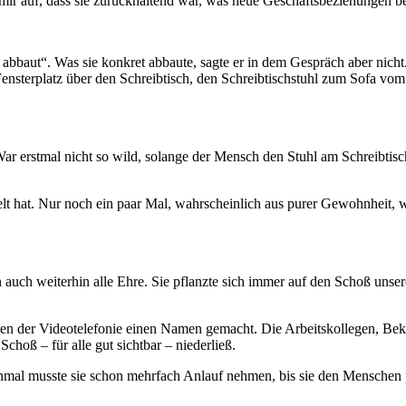
el mir auf, dass sie zurückhaltend war, was neue Geschäftsbeziehungen be
baut“. Was sie konkret abbaute, sagte er in dem Gespräch aber nicht. St
Fensterplatz über den Schreibtisch, den Schreibtischstuhl zum Sofa vo
r erstmal nicht so wild, solange der Mensch den Stuhl am Schreibtisch
lt hat. Nur noch ein paar Mal, wahrscheinlich aus purer Gewohnheit, we
h auch weiterhin alle Ehre. Sie pflanzte sich immer auf den Schoß unser
Arten der Videotelefonie einen Namen gemacht. Die Arbeitskollegen, Be
choß – für alle gut sichtbar – niederließ.
chmal musste sie schon mehrfach Anlauf nehmen, bis sie den Menschen