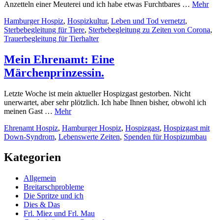
Anzetteln einer Meuterei und ich habe etwas Furchtbares …
Mehr
Hamburger Hospiz
,
Hospizkultur
,
Leben und Tod vernetzt
,
Sterbebegleitung für Tiere
,
Sterbebegleitung zu Zeiten von Corona
,
Trauerbegleitung für Tierhalter
Mein Ehrenamt: Eine
Märchenprinzessin.
Letzte Woche ist mein aktueller Hospizgast gestorben. Nicht
unerwartet, aber sehr plötzlich. Ich habe Ihnen bisher, obwohl ich
meinen Gast …
Mehr
Ehrenamt Hospiz
,
Hamburger Hospiz
,
Hospizgast
,
Hospizgast mit
Down-Syndrom
,
Lebenswerte Zeiten
,
Spenden für Hospizumbau
Kategorien
Allgemein
Breitarschprobleme
Die Spritze und ich
Dies & Das
Frl. Miez und Frl. Mau