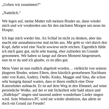
„Gehen wir zusammen?“
„Natürlich.“
Wir legen auf, meine Mutter ruft meinen Bruder an, dann wieder
mich und wir verabreden uns für den nächsten Morgen um neun im
Hospiz.
Ich lege mich wieder hin. An Schlaf ist nicht zu denken, aber das
macht mir ausnahmsweise mal nichts aus. Mir geht so viel durch den
Kopf, dafür wird eine Nacht sowieso nicht reichen. Eigentlich fühle
ich mich ganz gut, nicht sehr traurig, eher zufrieden im Grunde
genommen. Wir haben so lange auf diesen Moment hingesteuert,
nun ist er da und ich glaube, es ist alles gut.
Mein Vater ist nun endlich abgeholt worden… vielleicht von seinem
jüngeren Bruder, seinen Eltern, dem kürzlich gestorbenen Nachbarn
oder von Katzi, Audrey, Otello, Kinky, Maggie und Sina, die schon
sehr hungrig darauf warten, dass er ihnen endlich eine Dose
Katzenfutter aufmacht. Er ist auf dem Weg in den Himmel, auf seine
persönliche Wolke, auf der er mit Sicherheit sehr bald sitzen und
„Halleluja!“ singen und tausend andere wunderbare Lieder singen
wird. Sein Windows-PC wird nie wieder abstürzen, das allein ist
doch ein Grund zur Freude!