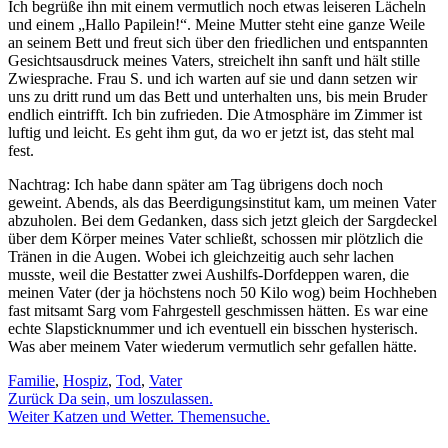
Ich begrüße ihn mit einem vermutlich noch etwas leiseren Lächeln
und einem „Hallo Papilein!“. Meine Mutter steht eine ganze Weile
an seinem Bett und freut sich über den friedlichen und entspannten
Gesichtsausdruck meines Vaters, streichelt ihn sanft und hält stille
Zwiesprache. Frau S. und ich warten auf sie und dann setzen wir
uns zu dritt rund um das Bett und unterhalten uns, bis mein Bruder
endlich eintrifft. Ich bin zufrieden. Die Atmosphäre im Zimmer ist
luftig und leicht. Es geht ihm gut, da wo er jetzt ist, das steht mal
fest.
Nachtrag: Ich habe dann später am Tag übrigens doch noch
geweint. Abends, als das Beerdigungsinstitut kam, um meinen Vater
abzuholen. Bei dem Gedanken, dass sich jetzt gleich der Sargdeckel
über dem Körper meines Vater schließt, schossen mir plötzlich die
Tränen in die Augen. Wobei ich gleichzeitig auch sehr lachen
musste, weil die Bestatter zwei Aushilfs-Dorfdeppen waren, die
meinen Vater (der ja höchstens noch 50 Kilo wog) beim Hochheben
fast mitsamt Sarg vom Fahrgestell geschmissen hätten. Es war eine
echte Slapsticknummer und ich eventuell ein bisschen hysterisch.
Was aber meinem Vater wiederum vermutlich sehr gefallen hätte.
Familie
,
Hospiz
,
Tod
,
Vater
Beitragsnavigation
Zurück
Da sein, um loszulassen.
Weiter
Katzen und Wetter. Themensuche.