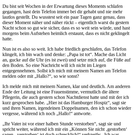
Du bist seit Wochen in der Erwartung dieses Moments schlafen
gegangen, hast dein Telefon immer bei dir gehabt und nie mehr
lautlos gestellt. Du wusstest seit ein paar Tagen ganz genau, dass
dieser Moment näher und näher rückt – eigentlich warst du gestern
Nacht schon so gut wie sicher, dass es so weit sein würde, und hast
morgens beim Aufstehen heimlich erstaunt, dass es nicht geklingelt
hatte.
Nun ist es also so weit. Ich habe friedlich geschlafen, das Telefon
klingelt, ich bin wach und denke: „Papa ist tot“. Mache das Licht
an, gucke auf die Uhr (es ist zwei) und setze mich auf, die Füße auf
den Boden. So eine Nachricht will ich nicht im Liegen
entgegennehmen. Sollst ich mich mit meinem Namen am Telefon
melden oder mit „Hallo?“, so wie sonst?
Ich melde mich mit meinem Namen, klar und deutlich. Am anderen
Ende der Leitung ist eine Frauenstimme, vermutlich die ältere
Pflegerin, die auch gestern schon Nachtdienst hatte und mit der ich
kurz gesprochen habe. „Hier ist das Hamburger Hospiz“, sagt sie
und ihren Namen, irgendeinen Doppelnamen, den ich schon wieder
vergesse, während ich noch „Hallo!“ antworte.
„Ihr Vater ist vor einer halben Stunde verstorben“, sagt sie und
spricht weiter, während ich mir ein „Können Sie nicht ‚gestorben‘
sagen, ‚verstorben‘ ist doch schrecklich!“ verkneife: „Ich war