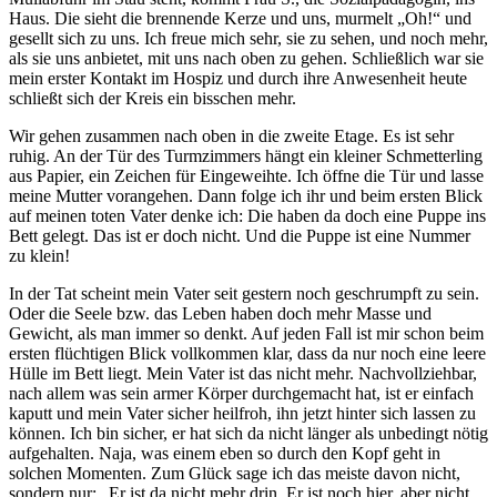
Haus. Die sieht die brennende Kerze und uns, murmelt „Oh!“ und
gesellt sich zu uns. Ich freue mich sehr, sie zu sehen, und noch mehr,
als sie uns anbietet, mit uns nach oben zu gehen. Schließlich war sie
mein erster Kontakt im Hospiz und durch ihre Anwesenheit heute
schließt sich der Kreis ein bisschen mehr.
Wir gehen zusammen nach oben in die zweite Etage. Es ist sehr
ruhig. An der Tür des Turmzimmers hängt ein kleiner Schmetterling
aus Papier, ein Zeichen für Eingeweihte. Ich öffne die Tür und lasse
meine Mutter vorangehen. Dann folge ich ihr und beim ersten Blick
auf meinen toten Vater denke ich: Die haben da doch eine Puppe ins
Bett gelegt. Das ist er doch nicht. Und die Puppe ist eine Nummer
zu klein!
In der Tat scheint mein Vater seit gestern noch geschrumpft zu sein.
Oder die Seele bzw. das Leben haben doch mehr Masse und
Gewicht, als man immer so denkt. Auf jeden Fall ist mir schon beim
ersten flüchtigen Blick vollkommen klar, dass da nur noch eine leere
Hülle im Bett liegt. Mein Vater ist das nicht mehr. Nachvollziehbar,
nach allem was sein armer Körper durchgemacht hat, ist er einfach
kaputt und mein Vater sicher heilfroh, ihn jetzt hinter sich lassen zu
können. Ich bin sicher, er hat sich da nicht länger als unbedingt nötig
aufgehalten. Naja, was einem eben so durch den Kopf geht in
solchen Momenten. Zum Glück sage ich das meiste davon nicht,
sondern nur: „Er ist da nicht mehr drin. Er ist noch hier, aber nicht