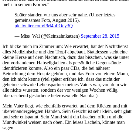
mehr in seinem Körper.“
Später standen wir uns aber sehr nahe. (Unser letztes
gemeinsames Foto, August 2015).
pic.twitter.com/PM4nPOey3Q
— Miss_Wal (@Keinzahnkatzen)
September 28, 2015
Ich blicke mich im Zimmer um: Wie erwartet, hat der Nachtdienst
alles Medizinische und den Tropf abgebaut. Stattdessen steht eine
kleine Kerze auf dem Nachttisch, dazu das bisschen, was sie unter
den vorhandenen Habseligkeiten als persönliche Gegenstände
identifizieren konnte. Also ein paar CDs, die bei näherer
Betrachtung dem Hospiz gehören, und das Foto von einem Mann,
den ich nicht kenne (viel später erfahre ich, dass das nicht der
geheime schwule Lebenspartner meines Vaters war, von dem wir
alle nichts wussten, sondern der vor wenigen Wochen völlig
überraschend gestorbene heterosexuelle Nachbar).
Mein Vater liegt, wie ebenfalls erwartet, auf dem Rücken und mit
übereinandergelegten Händen. Sein Gesicht ist sehr klein, sehr glatt
und sehr entspannt. Sein Mund steht ein bisschen offen und die
Mundwinkel weisen nach oben. Ein leises Lächeln, könnte man
sagen.