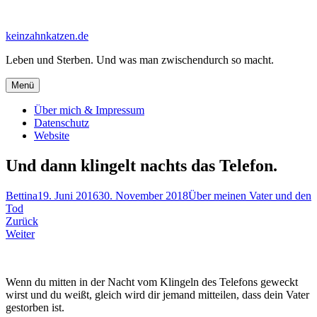
Zum
Inhalt
keinzahnkatzen.de
springen
Leben und Sterben. Und was man zwischendurch so macht.
Menü
Über mich & Impressum
Datenschutz
Website
Und dann klingelt nachts das Telefon.
Bettina
19. Juni 2016
30. November 2018
Über meinen Vater und den
Tod
Beitragsnavigation
Zurück
Weiter
Wenn du mitten in der Nacht vom Klingeln des Telefons geweckt
wirst und du weißt, gleich wird dir jemand mitteilen, dass dein Vater
gestorben ist.