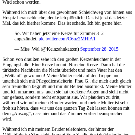
Wird schon werden.
Während ich mich über den gewohnten Schleichweg von hinten ans
Hospiz heranschleiche, denke ich plötzlich: Das ist jetzt das letzte
Mal, das ich hierher komme. Das ist schade. Ich bin gerne hier.
So. Wir haben jetzt eine Kerze für Zimmer 312
angezündet.
pic.twitter.com/C6uz2MHiA1
— Miss_Wal (@Keinzahnkatzen)
September 28, 2015
Schon von draußen sehe ich den großen Kerzenleuchter in der
Eingangshalle. Eine Kerze brennt. Nur eine Kerze. Dann hat die
türkische Nachbarin die Nacht überlebt und mein Vater hat den
„Wettlauf“ gewonnen! Meine Mutter steht auf der Treppe und
unterhält sich mit Pflegedienstleiterin, Frau G., die mich auch gleich
sehr freundlich begrüßt und mir ihr Beileid ausdrückt. Meine Mutter
und ich umarmen uns, auch sie hat trockene Augen und sieht nicht
nur gefasst, sondern recht entspannt aus. Wir plaudern zu dritt,
während wir auf meinen Bruder warten, und meine Mutter ist sehr
froh zu hören, dass wir uns den ganzen Tag Zeit lassen können mit
dem „Auszug“, dass niemand das Zimmer vorher beanspruchen
wird.
Während ich mit meinem Bruder telefoniere, der hinter der
Müllabfuhr im Stau steht, kommt Frau S., die Sozialpädagogin, ins