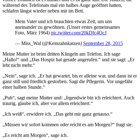
während des Telefonats mal ein halbes Auge geöffnet hatten,
schlafen längst wieder neben mir im Bett.
Mein Vater und ich brauchten etwas Zeit, um uns
aneinander zu gewöhnen. (Unser erstes gemeinsames
Foto, März 1964)
pic.twitter.com/20kDfc4OcJ
— Miss_Wal (@Keinzahnkatzen)
September 28, 2015
Meine Mutter ist beim dritten Klingeln am Telefon. Ich sage
„Hallo!“ und „Das Hospiz hat gerade angerufen.“ und sie sagt: „Er
lebt nicht mehr.“
„Nein“, sage ich. „Er hat gewartet, bis er alleine war, und dann ist er
ganz still und friedlich gestorben. Sagt die Pflegerin. Vor ungefähr
einer halben Stunde.“
„Puh“, sagt meine Mutter und: „Irgendwie bin ich erleichtert. Auch
traurig, glaube ich, aber vor allem erleichtert.“
„Ich weiß“, erwidere ich. „Das geht mir ganz genauso.“
„Müssen wir sofort kommen oder reicht es am Morgen?“ fragt sie.
„Es reicht am Morgen“, sage ich.