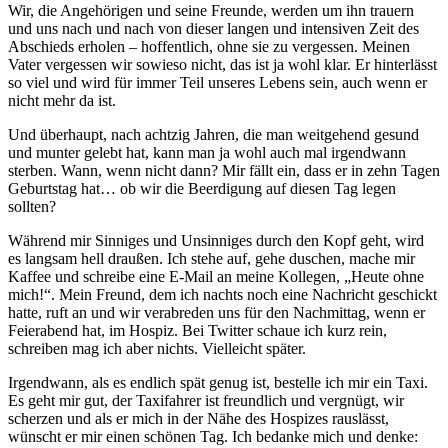
Wir, die Angehörigen und seine Freunde, werden um ihn trauern
und uns nach und nach von dieser langen und intensiven Zeit des
Abschieds erholen – hoffentlich, ohne sie zu vergessen. Meinen
Vater vergessen wir sowieso nicht, das ist ja wohl klar. Er hinterlässt
so viel und wird für immer Teil unseres Lebens sein, auch wenn er
nicht mehr da ist.
Und überhaupt, nach achtzig Jahren, die man weitgehend gesund
und munter gelebt hat, kann man ja wohl auch mal irgendwann
sterben. Wann, wenn nicht dann? Mir fällt ein, dass er in zehn Tagen
Geburtstag hat… ob wir die Beerdigung auf diesen Tag legen
sollten?
Während mir Sinniges und Unsinniges durch den Kopf geht, wird
es langsam hell draußen. Ich stehe auf, gehe duschen, mache mir
Kaffee und schreibe eine E-Mail an meine Kollegen, „Heute ohne
mich!“. Mein Freund, dem ich nachts noch eine Nachricht geschickt
hatte, ruft an und wir verabreden uns für den Nachmittag, wenn er
Feierabend hat, im Hospiz. Bei Twitter schaue ich kurz rein,
schreiben mag ich aber nichts. Vielleicht später.
Irgendwann, als es endlich spät genug ist, bestelle ich mir ein Taxi.
Es geht mir gut, der Taxifahrer ist freundlich und vergnügt, wir
scherzen und als er mich in der Nähe des Hospizes rauslässt,
wünscht er mir einen schönen Tag. Ich bedanke mich und denke: