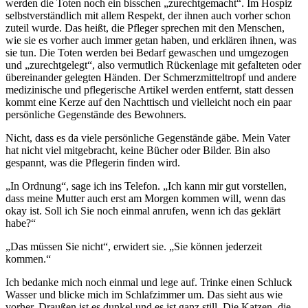
werden die Toten noch ein bisschen „zurechtgemacht“. Im Hospiz
selbstverständlich mit allem Respekt, der ihnen auch vorher schon
zuteil wurde. Das heißt, die Pfleger sprechen mit den Menschen,
wie sie es vorher auch immer getan haben, und erklären ihnen, was
sie tun. Die Toten werden bei Bedarf gewaschen und umgezogen
und „zurechtgelegt“, also vermutlich Rückenlage mit gefalteten oder
übereinander gelegten Händen. Der Schmerzmitteltropf und andere
medizinische und pflegerische Artikel werden entfernt, statt dessen
kommt eine Kerze auf den Nachttisch und vielleicht noch ein paar
persönliche Gegenstände des Bewohners.
Nicht, dass es da viele persönliche Gegenstände gäbe. Mein Vater
hat nicht viel mitgebracht, keine Bücher oder Bilder. Bin also
gespannt, was die Pflegerin finden wird.
„In Ordnung“, sage ich ins Telefon. „Ich kann mir gut vorstellen,
dass meine Mutter auch erst am Morgen kommen will, wenn das
okay ist. Soll ich Sie noch einmal anrufen, wenn ich das geklärt
habe?“
„Das müssen Sie nicht“, erwidert sie. „Sie können jederzeit
kommen.“
Ich bedanke mich noch einmal und lege auf. Trinke einen Schluck
Wasser und blicke mich im Schlafzimmer um. Das sieht aus wie
vorher. Draußen ist es dunkel und es ist ganz still. Die Katzen, die