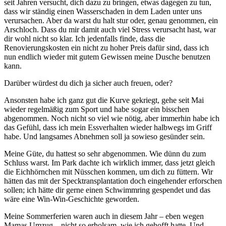
seit Jahren versucht, dich dazu zu bringen, etwas dagegen zu tun,
dass wir ständig einen Wasserschaden in dem Laden unter uns
verursachen. Aber da warst du halt stur oder, genau genommen, ein
Arschloch. Dass du mir damit auch viel Stress verursacht hast, war
dir wohl nicht so klar. Ich jedenfalls finde, dass die
Renovierungskosten ein nicht zu hoher Preis dafür sind, dass ich
nun endlich wieder mit gutem Gewissen meine Dusche benutzen
kann.
Darüber würdest du dich ja sicher auch freuen, oder?
Ansonsten habe ich ganz gut die Kurve gekriegt, gehe seit Mai
wieder regelmäßig zum Sport und habe sogar ein bisschen
abgenommen. Noch nicht so viel wie nötig, aber immerhin habe ich
das Gefühl, dass ich mein Essverhalten wieder halbwegs im Griff
habe. Und langsames Abnehmen soll ja sowieso gesünder sein.
Meine Güte, du hattest so sehr abgenommen. Wie dünn du zum
Schluss warst. Im Park dachte ich wirklich immer, dass jetzt gleich
die Eichhörnchen mit Nüsschen kommen, um dich zu füttern. Wir
hätten das mit der Specktransplantation doch eingehender erforschen
sollen; ich hätte dir gerne einen Schwimmring gespendet und das
wäre eine Win-Win-Geschichte geworden.
Meine Sommerferien waren auch in diesem Jahr – eben wegen
Mamas Umzug – nicht so erholsam, wie ich gehofft hatte. Und