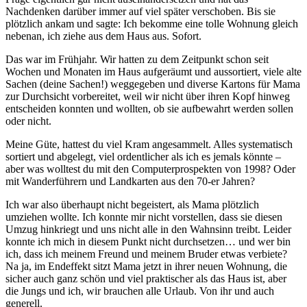
Nachdenken darüber immer auf viel später verschoben. Bis sie
plötzlich ankam und sagte: Ich bekomme eine tolle Wohnung gleich
nebenan, ich ziehe aus dem Haus aus. Sofort.
Das war im Frühjahr. Wir hatten zu dem Zeitpunkt schon seit
Wochen und Monaten im Haus aufgeräumt und aussortiert, viele alte
Sachen (deine Sachen!) weggegeben und diverse Kartons für Mama
zur Durchsicht vorbereitet, weil wir nicht über ihren Kopf hinweg
entscheiden konnten und wollten, ob sie aufbewahrt werden sollen
oder nicht.
Meine Güte, hattest du viel Kram angesammelt. Alles systematisch
sortiert und abgelegt, viel ordentlicher als ich es jemals könnte –
aber was wolltest du mit den Computerprospekten von 1998? Oder
mit Wanderführern und Landkarten aus den 70-er Jahren?
Ich war also überhaupt nicht begeistert, als Mama plötzlich
umziehen wollte. Ich konnte mir nicht vorstellen, dass sie diesen
Umzug hinkriegt und uns nicht alle in den Wahnsinn treibt. Leider
konnte ich mich in diesem Punkt nicht durchsetzen… und wer bin
ich, dass ich meinem Freund und meinem Bruder etwas verbiete?
Na ja, im Endeffekt sitzt Mama jetzt in ihrer neuen Wohnung, die
sicher auch ganz schön und viel praktischer als das Haus ist, aber
die Jungs und ich, wir brauchen alle Urlaub. Von ihr und auch
generell.