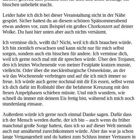
bisschen unbeliebt macht.
Leider habe ich dich bei dieser Veranstaltung nicht in der Nähe
gespürt. Sicher hattest du an diesem schönen Spätsommerabend
etwas anderes vor, zum Beispiel ein großes Chorkonzert auf deiner
Wolke. Du hast hier unten aber auch nichts versäumt.
Ich vermisse dich, weißt du? Nicht, weil ich dich brauchen würde.
Ich bin ziemlich erwachsen und kann nicht nur für mich selbst
sorgen, sondern auch ein bisschen für andere. Ich vermisse dich,
weil ich gerne noch mal mit dir sprechen würde. Über den Trojaner,
den ich letztes Wochenende von meiner Festplatte kratzen musste,
vielleicht. Oder über die mecklenburgische Ostseeküste, an der
wir das Wochenende verbringen und auf die ich mich immer so
freue. Ich würde auch gerne nochmal mit dir Eis essen, selbst wenn
ich dich dafür im Rollstuhl über die befahrene Kreuzung mit den
fiesen Ampelphasen schieben müsste. Und mich wundern, wie
schnell du immer mit deinem Eis fertig bist, während ich mich noch
stundenlang einsaue.
Außerdem würde ich gerne noch einmal Danke sagen. Dafür dass
ich der Mensch werden durfte, der ich bin – auch wenn du früher
manchmal große Sorge hattest, dass ich so auf dieser Welt niemals
auch nur annähernd zurechtkommen würde. Aber das war ja schon
lange Vergangenheit und du hattest zum Schluss immer Vertrauen in