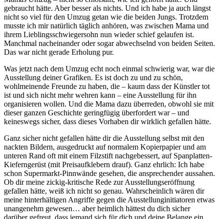
gebraucht hätte. Aber besser als nichts. Und ich habe ja auch längst
nicht so viel für den Umzug getan wie die beiden Jungs. Trotzdem
musste ich mir natürlich täglich anhören, was zwischen Mama und
ihrem Lieblingsschwiegersohn nun wieder schief gelaufen ist.
Manchmal nacheinander oder sogar abwechselnd von beiden Seiten.
Das war nicht gerade Erholung pur.
Was jetzt nach dem Umzug echt noch einmal schwierig war, war die
Ausstellung deiner Grafiken. Es ist doch zu und zu schön,
wohlmeinende Freunde zu haben, die – kaum dass der Künstler tot
ist und sich nicht mehr wehren kann – eine Ausstellung für ihn
organisieren wollen. Und die Mama dazu überreden, obwohl sie mit
dieser ganzen Geschichte geringfügig überfordert war – und
keineswegs sicher, dass dieses Vorhaben dir wirklich gefallen hätte.
Ganz sicher nicht gefallen hätte dir die Ausstellung selbst mit den
nackten Bildern, ausgedruckt auf normalem Kopierpapier und am
unteren Rand oft mit einem Filzstift nachgebessert, auf Spanplatten-
Kieferngerüst (mit Preisaufklebern drauf). Ganz ehrlich: Ich habe
schon Supermarkt-Pinnwände gesehen, die ansprechender aussahen.
Ob dir meine zickig-kritische Rede zur Ausstellungseröffnung
gefallen hätte, weiß ich nicht so genau. Wahrscheinlich wären dir
meine hinterhältigen Angriffe gegen die Ausstellunginitiatoren etwas
unangenehm gewesen… aber heimlich hättest du dich sicher
darüber gefreut, dass jemand sich für dich und deine Belange ein