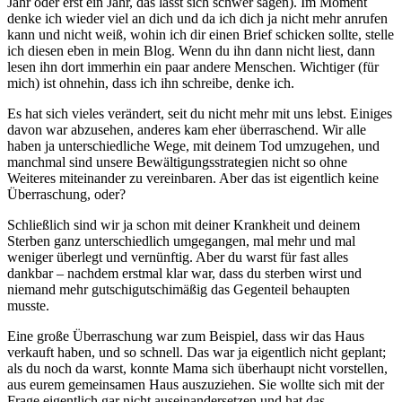
Jahr oder erst ein Jahr, das lässt sich schwer sagen). Im Moment
denke ich wieder viel an dich und da ich dich ja nicht mehr anrufen
kann und nicht weiß, wohin ich dir einen Brief schicken sollte, stelle
ich diesen eben in mein Blog. Wenn du ihn dann nicht liest, dann
lesen ihn dort immerhin ein paar andere Menschen. Wichtiger (für
mich) ist ohnehin, dass ich ihn schreibe, denke ich.
Es hat sich vieles verändert, seit du nicht mehr mit uns lebst. Einiges
davon war abzusehen, anderes kam eher überraschend. Wir alle
haben ja unterschiedliche Wege, mit deinem Tod umzugehen, und
manchmal sind unsere Bewältigungsstrategien nicht so ohne
Weiteres miteinander zu vereinbaren. Aber das ist eigentlich keine
Überraschung, oder?
Schließlich sind wir ja schon mit deiner Krankheit und deinem
Sterben ganz unterschiedlich umgegangen, mal mehr und mal
weniger überlegt und vernünftig. Aber du warst für fast alles
dankbar – nachdem erstmal klar war, dass du sterben wirst und
niemand mehr gutschigutschimäßig das Gegenteil behaupten
musste.
Eine große Überraschung war zum Beispiel, dass wir das Haus
verkauft haben, und so schnell. Das war ja eigentlich nicht geplant;
als du noch da warst, konnte Mama sich überhaupt nicht vorstellen,
aus eurem gemeinsamen Haus auszuziehen. Sie wollte sich mit der
Frage eigentlich gar nicht auseinandersetzen und hat das