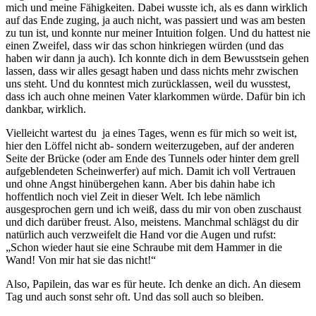
mich und meine Fähigkeiten. Dabei wusste ich, als es dann wirklich
auf das Ende zuging, ja auch nicht, was passiert und was am besten
zu tun ist, und konnte nur meiner Intuition folgen. Und du hattest nie
einen Zweifel, dass wir das schon hinkriegen würden (und das
haben wir dann ja auch). Ich konnte dich in dem Bewusstsein gehen
lassen, dass wir alles gesagt haben und dass nichts mehr zwischen
uns steht. Und du konntest mich zurücklassen, weil du wusstest,
dass ich auch ohne meinen Vater klarkommen würde. Dafür bin ich
dankbar, wirklich.
Vielleicht wartest du ja eines Tages, wenn es für mich so weit ist,
hier den Löffel nicht ab- sondern weiterzugeben, auf der anderen
Seite der Brücke (oder am Ende des Tunnels oder hinter dem grell
aufgeblendeten Scheinwerfer) auf mich. Damit ich voll Vertrauen
und ohne Angst hinübergehen kann. Aber bis dahin habe ich
hoffentlich noch viel Zeit in dieser Welt. Ich lebe nämlich
ausgesprochen gern und ich weiß, dass du mir von oben zuschaust
und dich darüber freust. Also, meistens. Manchmal schlägst du dir
natürlich auch verzweifelt die Hand vor die Augen und rufst:
„Schon wieder haut sie eine Schraube mit dem Hammer in die
Wand! Von mir hat sie das nicht!“
Also, Papilein, das war es für heute. Ich denke an dich. An diesem
Tag und auch sonst sehr oft. Und das soll auch so bleiben.