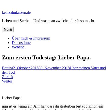
Zum
Inhalt
keinzahnkatzen.de
springen
Leben und Sterben. Und was man zwischendurch so macht.
Menü
Über mich & Impressum
Datenschutz
Website
Zum ersten Todestag: Lieber Papa.
Bettina
2. Oktober 2016
30. November 2018
Über meinen Vater und
den Tod
Beitragsnavigation
Zurück
Weiter
Lieber Papa,
nun ist es genau ein Jahr her, dass du gestorben bist (ob schon ein